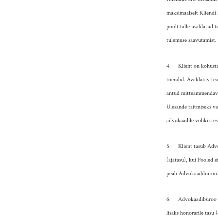
maksimaalselt Kliendi 
poolt talle usaldatud 
tulemuse saavutamist.
4. Klient on kohustat
tõendid. Avaldatav te
antud mitteammendaval
Ülesande täitmiseks va
advokaadile volikiri e
5. Klient tasub Advok
(ajatasu), kui Pooled 
peab Advokaadibüroo
6. Advokaadibüroo poo
lisaks honorarile tasu