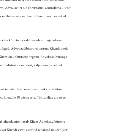
res. Advokaat ei ole kohustatud kontrollima kliendi
okaadibüroo ei garanteeri Kliendi poolt soovitud
a üle kõik tema valduses olevad asjakohased
a õiged. Advokaadibüroo ei vastuta Kliendi poolt
t. Klient on kohustatud tegema Advokaadibürooga
olulistest asjaoludest, väljastama vajadusel
määradele. Tasu arvestuse aluseks on töötund
est kliendile 30 päeva ette. Töötundide arvestust
kul lahendamisel tasub Klient Advokaadibüroole
/või Kliendi vastu esitatud rahalised nõuded jäeti