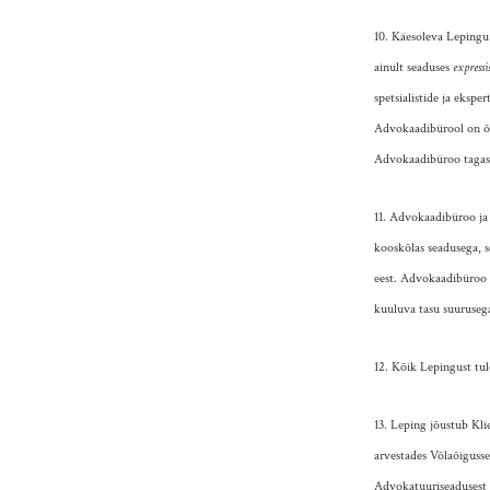
10. Käesoleva Lepingu 
ainult seaduses
expressi
spetsialistide ja ekspe
Advokaadibürool on õig
Advokaadibüroo tagast
11. Advokaadibüroo ja 
kooskõlas seadusega, 
eest. Advokaadibüroo 
kuuluva tasu suuruseg
12. Kõik Lepingust tu
13. Leping jõustub Kl
arvestades Võlaõiguss
Advokatuuriseadusest t