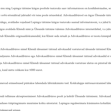
sisu ning Lepingu täitmise käigus pooltele teatavaks saav informatsioon on konfidentsiaalne, s
s verbis
ettenähtud juhtudel või teise poole nõusolekul. Advokaadibürool on õigus Ülesande täi
rtidega, avaldades vajadusel Lepingu täitmise käigus teatavaks saanud informatsiooni, v.a juhul ku
us avaldada Kliendi nimi ja Ülesande täitmise tulemus Advokaadibüroo internetilehel, v.a juhul 
ab Kliendile originaaldokumendid, kui Klient seda nõuab ja Advokaadibüroo ei teosta kinnipid
Advokaadibüroo nimel Kliendi ülesannet täitnud advokaadid vastutavad ülesande täitmisel Kliendi
sealjuures Advokaadibüroo ega Advokaadibüroo nimel Kliendi ülesannet täitnud advokaadid ei va
ja Advokaadibüroo nimel Kliendi ülesannet täitnud advokaatide vastutuse ulatus on piiratud ül
a, kuid mitte rohkem kui 5000 eurot.
lenevad erimeelsused püütakse lahendada läbirääkimiste teel. Kokkuleppe mittesaavutamisel lah
iendi tellimuse aktsepteerimisest Advokaadibüroo poolt ja kehtib Ülesande täitmiseni. Advokaa
eaduses tüüptingimuste muutmise kohta sätestatut. Lepingus reguleerimata küsimustes kohaldata
ulenevaid erisusi.