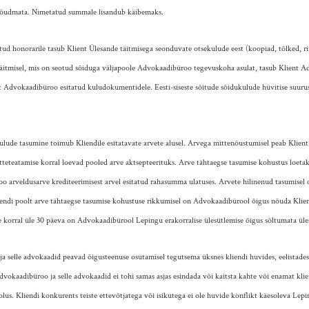
nõudmata. Nimetatud summale lisandub käibemaks.
d honorarile tasub Klient Ülesande täitmisega seonduvate otsekulude eest (koopiad, tõlked, rii
äitmisel, mis on seotud sõiduga väljapoole Advokaadibüroo tegevuskoha asulat, tasub Klient Ad
t Advokaadibüroo esitatud kuludokumentidele. Eesti-siseste sõitude sõidukulude hüvitise suuruse
ude tasumine toimub Kliendile esitatavate arvete alusel. Arvega mittenõustumisel peab Klient 
eteatamise korral loevad pooled arve aktsepteerituks. Arve tähtaegse tasumise kohustus loetaks
o arveldusarve krediteerimisest arvel esitatud rahasumma ulatuses. Arvete hilinenud tasumisel
endi poolt arve tähtaegse tasumise kohustuse rikkumisel on Advokaadibürool õigus nõuda Kliend
korral üle 30 päeva on Advokaadibürool Lepingu erakorralise ülesütlemise õigus sõltumata üles
selle advokaadid peavad õigusteenuse osutamisel tegutsema üksnes kliendi huvides, eelistades 
dvokaadibüroo ja selle advokaadid ei tohi samas asjas esindada või kaitsta kahte või enamat kli
olus. Kliendi konkurents teiste ettevõtjatega või isikutega ei ole huvide konflikt käesoleva Lep