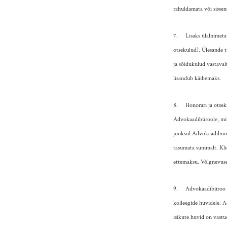
rahuldamata või sisse
7. Lisaks ülalnimetatu
otsekulud). Ülesande t
ja sõidukulud vastaval
lisandub käibemaks.
8. Honorari ja otsekul
Advokaadibüroole, mitt
jooksul Advokaadibüro
tasumata summalt. Kli
ettemaksu. Võlgnevuse 
9. Advokaadibüroo ja 
kolleegide huvidele. A
isikute huvid on vastu