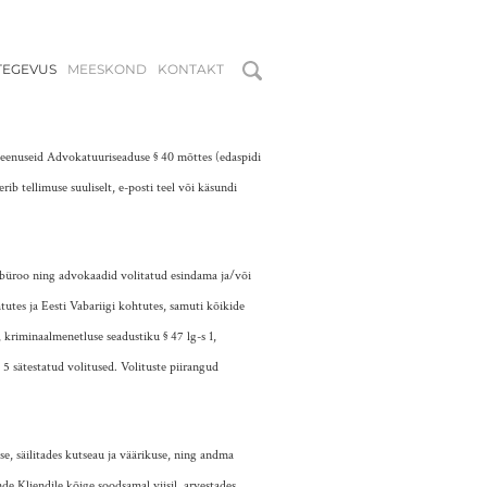
TEGEVUS
MEESKOND
KONTAKT
teenuseid Advokatuuriseaduse § 40 mõttes (edaspidi
rib tellimuse suuliselt, e-posti teel või käsundi
üroo ning advokaadid volitatud esindama ja/või
htutes ja Eesti Vabariigi kohtutes, samuti kõikide
 kriminaalmenetluse seadustiku § 47 lg-s 1,
 5 sätestatud volitused. Volituste piirangud
, säilitades kutseau ja väärikuse, ning andma
e Kliendile kõige soodsamal viisil, arvestades