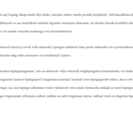
al ajal Leping ühepoolselt üles öelda, teatades sellest teisele poolele kirjalikult. Advokaadibüroo
büroolt ei saa mõistlikult eeldada õigusabi osutamise jätkamist, sh näiteks huvide konflikti te
e või nende vastuolu seadusega või mittetäidetavus.
enevad teated ja arved võib edastada Lepingus näidatud teise poole aadressile või e-postiaadress
ressile ning selle saatmisest on möödunud 3 päeva.
etakse lepingutingimust, mis on eelnevalt välja töötatud tüüplepingutes kasutamiseks või mida 
ingimust kasutav lepingupool (tingimuse kasutaja) kasutab teise lepingupoole suhtes, kes ei ol
ngu osa, kui lepingu sõlmimise viisist tulenevalt võis nende olemasolu eeldada ja teisel lepingu
u tingimuseks sõltumata sellest, milline on selle tingimuse ulatus, millisel viisil on tingimus l