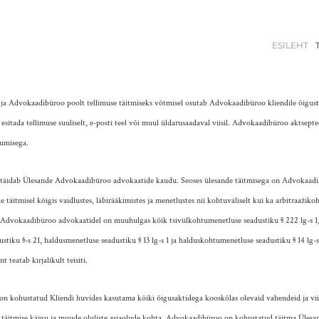
ESILEHT
 ja Advokaadibüroo poolt tellimuse täitmiseks võtmisel osutab Advokaadibüroo kliendile õigus
esitada tellimuse suuliselt, e-posti teel või muul üldarusaadaval viisil. Advokaadibüroo aktseptee
asumisega.
idab Ülesande Advokaadibüroo advokaatide kaudu. Seoses ülesande täitmisega on Advokaadib
e täitmisel kõigis vaidlustes, läbirääkimistes ja menetlustes nii kohtuväliselt kui ka arbitraažiko
s. Advokaadibüroo advokaatidel on muuhulgas kõik tsiviilkohtumenetluse seadustiku § 222 lg-s 1,
stiku §-s 21, haldusmenetluse seadustiku § 13 lg-s 1 ja halduskohtumenetluse seadustiku § 14 lg-s
 teatab kirjalikult teisiti.
kohustatud Kliendi huvides kasutama kõiki õigusaktidega kooskõlas olevaid vahendeid ja viise
 täitmise käigu ja muude oluliste asjaolude kohta. Advokaadibüroo on kohustatud täitma Ülesand