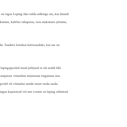
l on õigus Leping üles öelda eelkõige siis, kui ilmneb
kkimine, kahtlus rahapesus, tasu maksmata jätmine,
ile. Saadetu loetakse kättesaaduks, kui see on
lepingupooled muul põhjusel ei ole eraldi läbi
e seepärast võimeline mõjutama tingimuse sisu.
poolel oli võimalus nende sisust teada saada.
epingus kajastatud või mis vormis on leping sõlmitud.