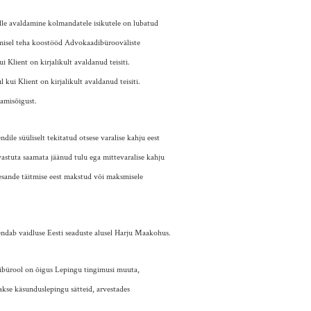
elle avaldamine kolmandatele isikutele on lubatud
tmisel teha koostööd Advokaadibürooväliste
i Klient on kirjalikult avaldanud teisiti.
kui Klient on kirjalikult avaldanud teisiti.
amisõigust.
le süüliselt tekitatud otsese varalise kahju eest
stuta saamata jäänud tulu ega mittevaralise kahju
esande täitmise eest makstud või maksmisele
endab vaidluse Eesti seaduste alusel Harju Maakohus.
dibürool on õigus Lepingu tingimusi muuta,
kse käsunduslepingu sätteid, arvestades