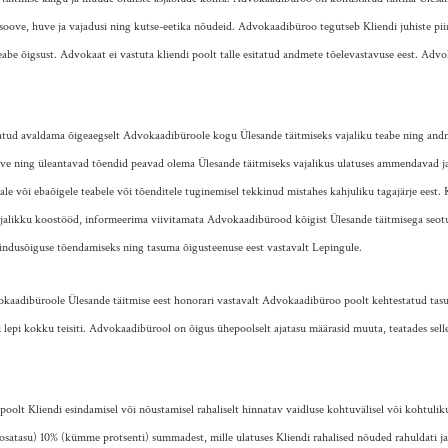
soove, huve ja vajadusi ning kutse-eetika nõudeid. Advokaadibüroo tegutseb Kliendi juhiste pii
teabe õigsust. Advokaat ei vastuta kliendi poolt talle esitatud andmete tõelevastavuse eest. Adv
ud avaldama õigeaegselt Advokaadibüroole kogu Ülesande täitmiseks vajaliku teabe ning andm
ave ning üleantavad tõendid peavad olema Ülesande täitmiseks vajalikus ulatuses ammendavad j
e või ebaõigele teabele või tõenditele tuginemisel tekkinud mistahes kahjuliku tagajärje ees
jalikku koostööd, informeerima viivitamata Advokaadibürood kõigist Ülesande täitmisega seotud 
sindusõiguse tõendamiseks ning tasuma õigusteenuse eest vastavalt Lepingule.
aadibüroole Ülesande täitmise eest honorari vastavalt Advokaadibüroo poolt kehtestatud tasu
ei lepi kokku teisiti. Advokaadibürool on õigus ühepoolselt ajatasu määrasid muuta, teatades sell
.
lt Kliendi esindamisel või nõustamisel rahaliselt hinnatav vaidluse kohtuvälisel või kohtuli
 (osatasu) 10% (kümme protsenti) summadest, mille ulatuses Kliendi rahalised nõuded rahuldati ja