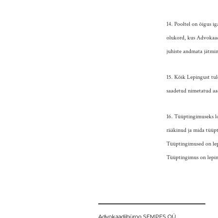
14. Pooltel on õigus ig
olukord, kus Advokaadi
juhiste andmata jätmin
15. Kõik Lepingust tul
saadetud nimetatud aad
16. Tüüptingimuseks lo
rääkinud ja mida tüüpt
Tüüptingimused on lepi
Tüüptingimus on leping
Advokaadibüroo SEMPES OÜ