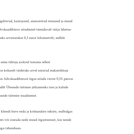
gilõivud, kautsjonid, sisseostetud teenused ja muud
vokaadibüroo nõudmisel täiendavalt täitja lähetus-
ks arvestatakse 0,3 eurot kilomeetrilt, millele
sama tähtaja jooksul teatama sellest
e kohaselt täidetuks arvel esitatud maksetähtaja
 on Advokaadibürool õigus nõuda viivist 0,1% päevas
ilt Ülesande täitmise jätkamiseks tasu ja kulude
ande täitmise staadiumist.
kliendi huve enda ja kolmandate isikute, sealhulgas
enti või osutada neile muud õigusteenust, kui nende
ingu tähenduses.