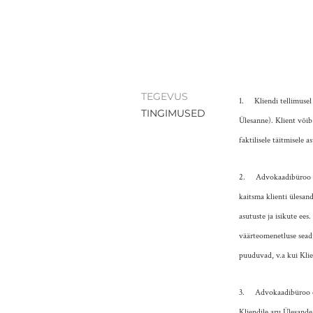
TEGEVUS
1. Kliendi tellimusel
TINGIMUSED
Ülesanne). Klient võib 
faktilisele täitmisele 
2. Advokaadibüroo tä
kaitsma klienti ülesand
asutuste ja isikute ee
väärteomenetluse seadu
puuduvad, v.a kui Klient
3. Advokaadibüroo on 
Kliendile aru Ülesande